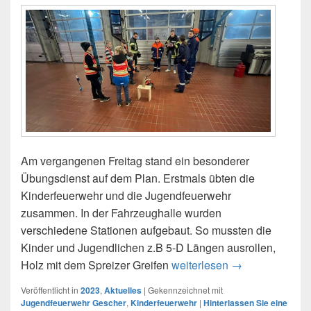
Am vergangenen Freitag stand ein besonderer
Übungsdienst auf dem Plan. Erstmals übten die
Kinderfeuerwehr und die Jugendfeuerwehr
zusammen. In der Fahrzeughalle wurden
verschiedene Stationen aufgebaut. So mussten die
Kinder und Jugendlichen z.B 5-D Längen ausrollen,
Holz mit dem Spreizer Greifen
weiterlesen
24.11.2023 – Üb
→
Veröffentlicht in
2023
,
Aktuelles
|
Gekennzeichnet mit
Jugendfeuerwehr Gescher
,
Kinderfeuerwehr
|
Hinterlassen Sie eine