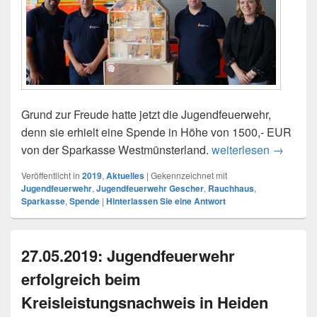
Grund zur Freude hatte jetzt die Jugendfeuerwehr,
denn sie erhielt eine Spende in Höhe von 1500,- EUR
von der Sparkasse Westmünsterland.
weiterlesen
04.07.20
→
Veröffentlicht in
2019
,
Aktuelles
|
Gekennzeichnet mit
Jugendfeuerwehr
,
Jugendfeuerwehr Gescher
,
Rauchhaus
,
Sparkasse
,
Spende
|
Hinterlassen Sie eine Antwort
27.05.2019: Jugendfeuerwehr
erfolgreich beim
Kreisleistungsnachweis in Heiden