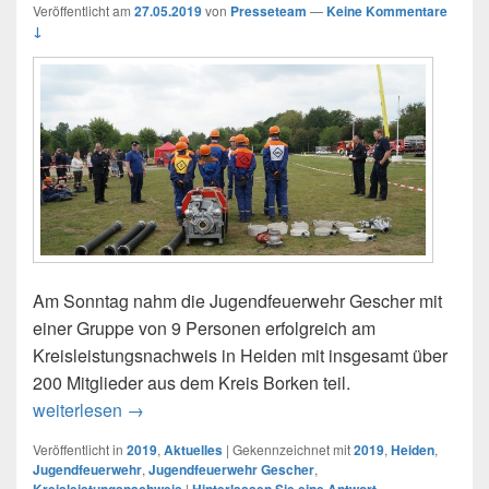
Veröffentlicht am
27.05.2019
von
Presseteam
—
Keine Kommentare
↓
Am Sonntag nahm die Jugendfeuerwehr Gescher mit
einer Gruppe von 9 Personen erfolgreich am
Kreisleistungsnachweis in Heiden mit insgesamt über
200 Mitglieder aus dem Kreis Borken teil.
weiterlesen
27.05.2019: Jugendfeuerwehr erfolgreich beim
→
Veröffentlicht in
2019
,
Aktuelles
|
Gekennzeichnet mit
2019
,
Heiden
,
Jugendfeuerwehr
,
Jugendfeuerwehr Gescher
,
Kreisleistungsnachweis
|
Hinterlassen Sie eine Antwort