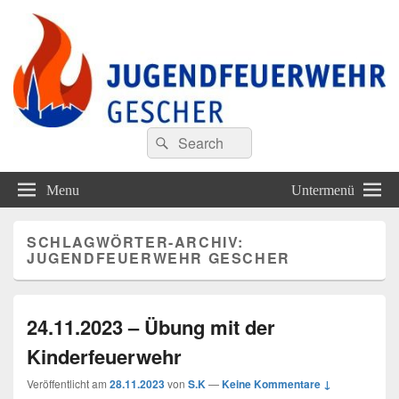
Jugendfeuerwehr Gescher
Finde Deine Stärken – Mit Uns
Search
Suche
for:
Menu
Untermenü
SCHLAGWÖRTER-ARCHIV:
JUGENDFEUERWEHR GESCHER
24.11.2023 – Übung mit der
Kinderfeuerwehr
Veröffentlicht am
28.11.2023
von
S.K
—
Keine Kommentare ↓