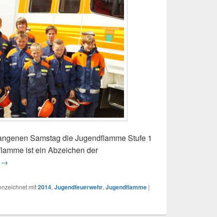
gangenen Samstag die Jugendflamme Stufe 1
flamme ist ein Abzeichen der
n
21.06.2014: Jugendflamme Stufe 1 bestanden
→
nzeichnet mit
2014
,
Jugendfeuerwehr
,
Jugendflamme
|