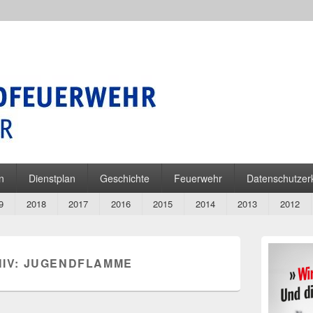
ehr Gescher
n
Dienstplan
Geschichte
Feuerwehr
Datenschutzer
9
2018
2017
2016
2015
2014
2013
2012
Primärer
Seitenleiste
IV:
JUGENDFLAMME
Widget-
Bereich