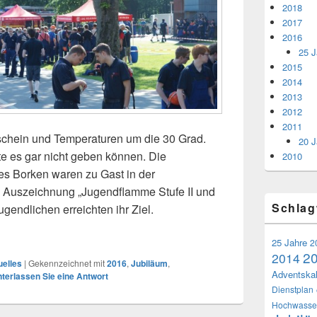
2018
2017
2016
25 J
2015
2014
2013
2012
2011
chein und Temperaturen um die 30 Grad.
20 J
e es gar nicht geben können. Die
2010
s Borken waren zu Gast in der
e Auszeichnung „Jugendflamme Stufe II und
Schlag
Jugendlichen erreichten ihr Ziel.
ndflammenabnahme Stufe 2 und 3 in Gescher
25 Jahre
2
2
2014
uelles
|
Gekennzeichnet mit
2016
,
Jubiläum
,
Adventska
nterlassen Sie eine Antwort
Dienstplan
Hochwasse