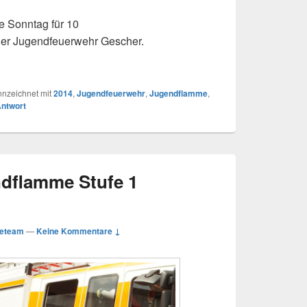
e Sonntag für 10
er Jugendfeuerwehr Gescher.
dflamme Stufe 2 u. 3
nzeichnet mit
2014
,
Jugendfeuerwehr
,
Jugendflamme
,
Antwort
ndflamme Stufe 1
eteam
—
Keine Kommentare ↓