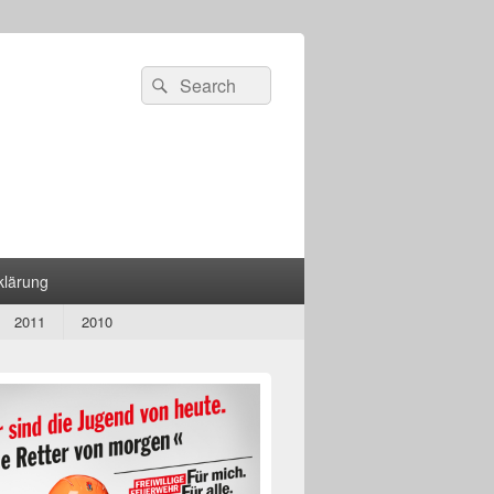
Search
Suche
for:
klärung
2011
2010
n