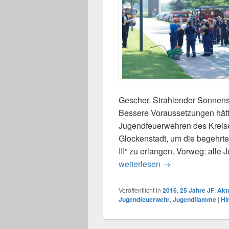
Gescher. Strahlender Sonnens
Bessere Voraussetzungen hätt
Jugendfeuerwehren des Kreise
Glockenstadt, um die begehrt
III“ zu erlangen. Vorweg: alle 
weiterlesen
05.06.2016: Juge
→
Veröffentlicht in
2016
,
25 Jahre JF
,
Akt
Jugendfeuerwehr
,
Jugendflamme
|
Hi