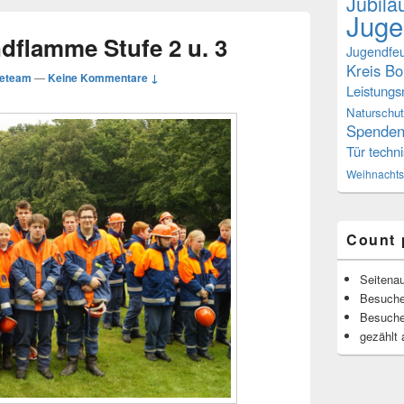
Jubil
Juge
dflamme Stufe 2 u. 3
Jugendfe
Kreis Bo
eteam
—
Keine Kommentare ↓
Leistung
Naturschu
Spenden
Tür
techni
Weihnachts
Count 
Seitenau
Besuche
Besuche
gezählt 