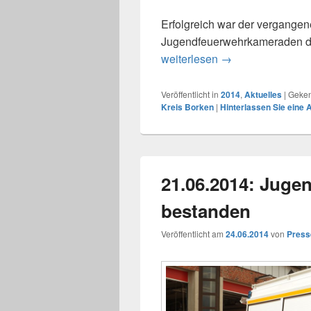
Erfolgreich war der vergangen
Jugendfeuerwehrkameraden d
weiterlesen
29.06.2014: Jugen
→
Veröffentlicht in
2014
,
Aktuelles
|
Geken
Kreis Borken
|
Hinterlassen Sie eine 
21.06.2014: Juge
bestanden
Veröffentlicht am
24.06.2014
von
Press