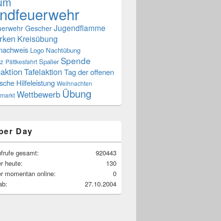
äum
ndfeuerwehr
Jugendflamme
uerwehr Gescher
rken
Kreisübung
snachweis
Logo
Nachtübung
Spende
tz
Spalier
Pättkesfahrt
aktion
Tafelaktion
Tag der offenen
sche Hilfeleistung
Weihnachten
Übung
Wettbewerb
markt
per Day
frufe gesamt:
920443
r heute:
130
r momentan online:
0
ab:
27.10.2004