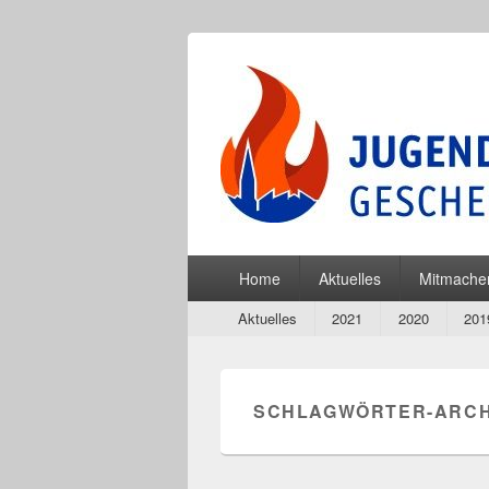
Jugendfeuerw
Finde Deine Stärken – Mit Uns
Hauptmenü
Home
Aktuelles
Mitmache
Secondary
Aktuelles
2021
2020
201
menu
SCHLAGWÖRTER-ARCH