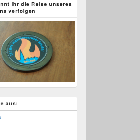
önnt Ihr die Reise unseres
ns verfolgen
dflamme und Urkunden zum downloaden
te aus:
s