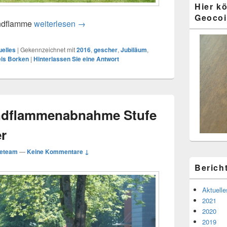
Hier k
Geocoi
endflamme
weiterlesen
05.06.2016: Mehr Bilder von der Jugen
→
uelles
|
Gekennzeichnet mit
2016
,
gescher
,
Jubiläum
,
is Borken
|
Hinterlassen Sie eine Antwort
endflammenabnahme Stufe
er
eteam
—
Keine Kommentare ↓
Berich
Aktuelle
2021
2020
2019