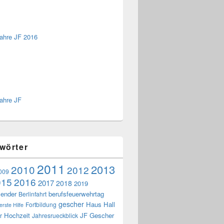
ahre JF 2016
ahre JF
wörter
2011
2013
2010
2012
009
015
2016
2017
2018
2019
lender
berufsfeuerwehrtag
Berlinfahrt
gescher
Haus Hall
Fortbildung
erste Hilfe
Hochzeit
JF Gescher
r
Jahresrueckblick