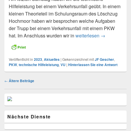
Hilfeleistung bei einem Verkehrsunfall geübt. In einem
kleinen Theorieteil im Schulungsraum des Löschzug
Hochmoor haben wir besprochen welche Aufgaben
der Trupp bei einem Verkehrsunfall mit einem PKW
hat. Im Anschluss wurden wir in
weiterlesen
21.10.2023 – 
→
Veröffentlicht in
2023
,
Aktuelles
|
Gekennzeichnet mit
JF Gescher
,
PKW
,
technische Hilfeleistung
,
VU
|
Hinterlassen Sie eine Antwort
Beitragsnavigation
←
Ältere Beiträge
Primärer
Seitenleisten
Widget-
Bereich
Nächste Dienste