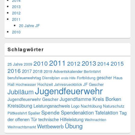
2014
2013
2012
2011
20 Jahre JF
2010
Schlagwörter
2011
2013
2010
2012
2015
2014
25 Jahre
2009
2016
2017
2018
2019
Adventskalender
Berlinfahrt
gescher
berufsfeuerwehrtag
Haus
Dienstplan
Fortbildung
erste Hilfe
Hall
Hochzeit
JF Gescher
Hochwasser
Jahresrueckblick
Jugendfeuerwehr
Jubiläum
Kreis Borken
Jugendflamme
Jugendfeuerwehr Gescher
Kreisübung
Leistungsnachweis
Logo
Nachtübung
Naturschutz
Spende
Spendenaktion
Tafelaktion
Tag
Spalier
Pättkesfahrt
der offenen Tür
technische Hilfeleistung
Weihnachten
Übung
Wettbewerb
Weihnachtsmarkt