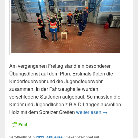
Am vergangenen Freitag stand ein besonderer
Übungsdienst auf dem Plan. Erstmals übten die
Kinderfeuerwehr und die Jugendfeuerwehr
zusammen. In der Fahrzeughalle wurden
verschiedene Stationen aufgebaut. So mussten die
Kinder und Jugendlichen z.B 5-D Längen ausrollen,
Holz mit dem Spreizer Greifen
weiterlesen
24.11.2023 – Üb
→
Veröffentlicht in
2023
,
Aktuelles
|
Gekennzeichnet mit