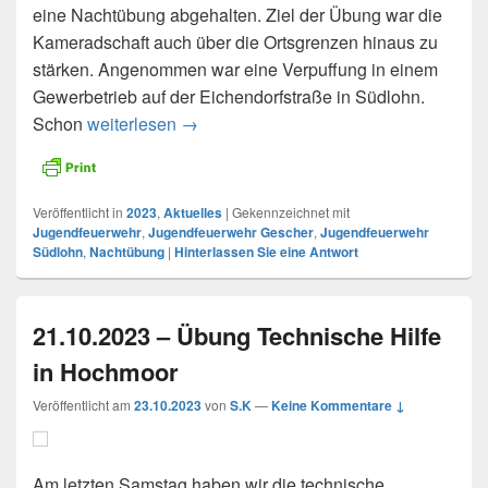
eine Nachtübung abgehalten. Ziel der Übung war die
Kameradschaft auch über die Ortsgrenzen hinaus zu
stärken. Angenommen war eine Verpuffung in einem
Gewerbetrieb auf der Eichendorfstraße in Südlohn.
Schon
weiterlesen
04.11.2023 – Jugendfeuerwehr Gesche
→
Veröffentlicht in
2023
,
Aktuelles
|
Gekennzeichnet mit
Jugendfeuerwehr
,
Jugendfeuerwehr Gescher
,
Jugendfeuerwehr
Südlohn
,
Nachtübung
|
Hinterlassen Sie eine Antwort
21.10.2023 – Übung Technische Hilfe
in Hochmoor
Veröffentlicht am
23.10.2023
von
S.K
—
Keine Kommentare ↓
Am letzten Samstag haben wir die technische