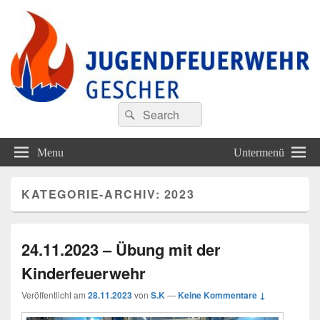
Jugendfeuerwehr Gescher
Finde Deine Stärken – Mit Uns
Search
Suche
for:
Menu
Untermenü
KATEGORIE-ARCHIV:
2023
24.11.2023 – Übung mit der
Kinderfeuerwehr
Veröffentlicht am
28.11.2023
von
S.K
—
Keine Kommentare ↓