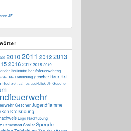
ahre JF
wörter
2011
2013
2010
2012
009
015
2016
2017
2018
2019
lender
berufsfeuerwehrtag
Berlinfahrt
gescher
Haus Hall
Fortbildung
erste Hilfe
Hochzeit
JF Gescher
r
Jahresrueckblick
äum
ndfeuerwehr
Jugendflamme
uerwehr Gescher
rken
Kreisübung
snachweis
Logo
Nachtübung
Spende
tz
Spalier
Pättkesfahrt
aktion
Tafelaktion
Tag der offenen