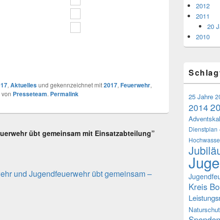
2012
2011
20 J
2010
Schlag
017
,
Aktuelles
und gekennzeichnet mit
2017
,
Feuerwehr
,
von
Presseteam
.
Permalink
25 Jahre
2
2
2014
Adventska
Dienstplan
euerwehr übt gemeinsam mit Einsatzabteilung”
Hochwasse
Jubil
Juge
wehr und Jugendfeuerwehr übt gemeinsam –
Jugendfe
Kreis Bo
Leistung
Naturschu
Spenden