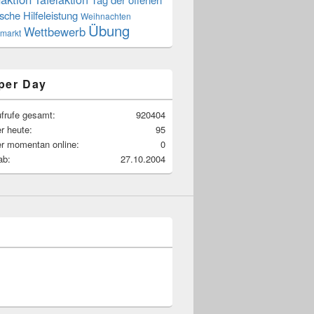
sche Hilfeleistung
Weihnachten
Übung
Wettbewerb
markt
per Day
frufe gesamt:
920404
r heute:
95
r momentan online:
0
ab:
27.10.2004