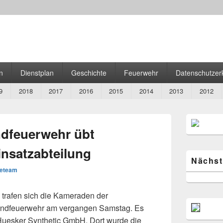
ehr Gescher
n
Dienstplan
Geschichte
Feuerwehr
Datenschutzer
9
2018
2017
2016
2015
2014
2013
2012
Primärer
Seitenleiste
ndfeuerwehr übt
Widget-
Bereich
nsatzabteilung
Nächst
eteam
trafen sich die Kameraden der
gendfeuerwehr am vergangen Samstag. Es
uesker Synthetic GmbH. Dort wurde die