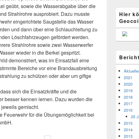
l geübt, sowie die Wasserabgabe über die
nd Strahlrohre ausprobiert. Dazu musste
Hier k
Geocoi
erwehr eingerichtete Saugstelle das Wasser
den und dann über eine Schlauchleitung zu
enden Löschfahrzeugen gefördert werden.
rere Strahlrohre sowie zwei Wasserwerfer
ser wieder in die Berkel gespritzt.
Berich
ld demonstriert, was im Einsatzfall eine
stimmte Bereiche vor eine Brandausbreitung
Aktuelle
trahlung zu schützen oder aber um giftge
2021
2020
2019
dass sich die Einsatzkräfte und die
2018
r besser kennen lernen. Dazu wurden die
2017
jeweils gemischt.
2016
e Feuerwehr für die Übungsmöglichkeit bei
25 J
 GmbH.
2015
2014
2013