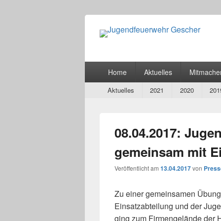
Jugendfeuerw
Finde Deine Stärken – Mit Uns
Hauptmenü
Home
Aktuelles
Mitmache
Secondary
Aktuelles
2021
2020
201
menu
08.04.2017: Juge
gemeinsam mit Ei
Veröffentlicht am
13.04.2017
von
Press
Zu einer gemeinsamen Übung 
Einsatzabteilung und der Ju
ging zum Firmengelände der H