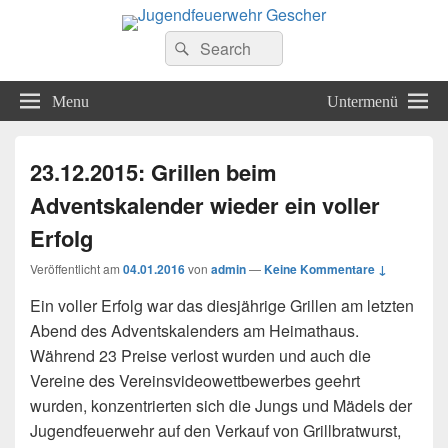
Jugendfeuerwehr Gescher
Finde Deine Stärken – Mit Uns
Search
Suche
for:
Menu
Untermenü
23.12.2015: Grillen beim
Adventskalender wieder ein voller
Erfolg
Veröffentlicht am
04.01.2016
von
admin
—
Keine Kommentare ↓
Ein voller Erfolg war das diesjährige Grillen am letzten
Abend des Adventskalenders am Heimathaus.
Während 23 Preise verlost wurden und auch die
Vereine des Vereinsvideowettbewerbes geehrt
wurden, konzentrierten sich die Jungs und Mädels der
Jugendfeuerwehr auf den Verkauf von Grillbratwurst,