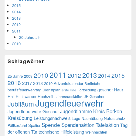
2015
2014
2013
2012
2011
20 Jahre JF
2010
Schlagwörter
2011
2013
2010
2012
2015
2014
25 Jahre
2009
2016
2017
2018
2019
Adventskalender
Berlinfahrt
gescher
berufsfeuerwehrtag
Haus
Dienstplan
Fortbildung
erste Hilfe
Hall
Hochzeit
JF Gescher
Hochwasser
Jahresrueckblick
Jugendfeuerwehr
Jubiläum
Kreis Borken
Jugendflamme
Jugendfeuerwehr Gescher
Kreisübung
Leistungsnachweis
Logo
Nachtübung
Naturschutz
Spende
Spendenaktion
Tafelaktion
Tag
Spalier
Pättkesfahrt
der offenen Tür
technische Hilfeleistung
Weihnachten