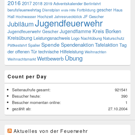
2016
2017
2018
2019
Adventskalender
Berlinfahrt
gescher
berufsfeuerwehrtag
Haus
Dienstplan
Fortbildung
erste Hilfe
Hall
Hochzeit
JF Gescher
Hochwasser
Jahresrueckblick
Jugendfeuerwehr
Jubiläum
Kreis Borken
Jugendflamme
Jugendfeuerwehr Gescher
Kreisübung
Leistungsnachweis
Logo
Nachtübung
Naturschutz
Spende
Spendenaktion
Tafelaktion
Tag
Spalier
Pättkesfahrt
der offenen Tür
technische Hilfeleistung
Weihnachten
Übung
Wettbewerb
Weihnachtsmarkt
Count per Day
Seitenaufrufe gesamt:
921541
Besucher heute:
390
Besucher momentan online:
1
gezählt ab:
27.10.2004
Aktuelles von der Feuerwehr