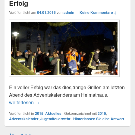
Erfolg
Veröffentlicht am
04.01.2016
von
admin
—
Keine Kommentare ↓
Ein voller Erfolg war das diesjährige Grillen am letzten
Abend des Adventskalenders am Heimathaus.
weiterlesen
23.12.2015: Grillen beim Adventskalender wiede
→
Veröffentlicht in
2015
,
Aktuelles
|
Gekennzeichnet mit
2015
,
Adventskalender
,
Jugendfeuerwehr
|
Hinterlassen Sie eine Antwort
Beitragsnavigation