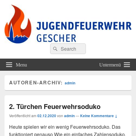
Jugendfeuerwehr Gescher
Finde Deine Stärken – Mit Uns
Search
Suche
for:
Menu
Untermenü
AUTOREN-ARCHIV:
admin
2. Türchen Feuerwehrsoduko
Veröffentlicht am
02.12.2020
von
admin
—
Keine Kommentare ↓
Heute spielen wir ein wenig Feuerwehrsoduko. Das
funktioniert genauso Wie ein einfaches Zahlensoduko,