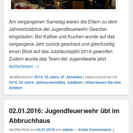
Am vergangenen Samstag waren die Eltern zu dem
Jahresrückblick der Jugendfeuerwehr Gescher
eingeladen. Bei Kaffee und Kuchen wurde auf das
vergangene Jahr zurück geschaut und gleichzeitig
einen Blick auf das Jubiläumsjahr 2016 geworfen.
Zudem wurde das Team der Jugendwarte jetzt
weiterlesen
16.01.2016: Jahresrückblick mit Eltern
→
Veröffentlicht in
2016
,
25 Jahre JF
,
Aktuelles
|
Gekennzeichnet mit
2016
,
25 Jahre
,
Jahresrueckblick
,
Jubiläum
|
Hinterlassen Sie eine
Antwort
02.01.2016: Jugendfeuerwehr übt im
Abbruchhaus
Veröffentlicht am
04.01.2016
von
admin
—
Keine Kommentare ↓