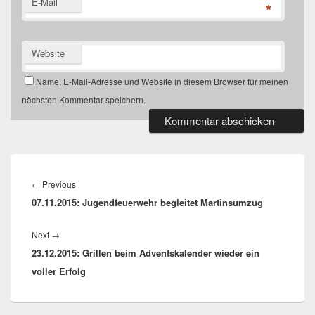
E-Mail
*
Website
Name, E-Mail-Adresse und Website in diesem Browser für meinen
nächsten Kommentar speichern.
Beitragsnavigation
←
Previous
Previous
07.11.2015: Jugendfeuerwehr begleitet Martinsumzug
post:
Next
→
Next
23.12.2015: Grillen beim Adventskalender wieder ein
post:
voller Erfolg