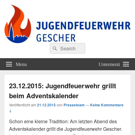
Jugendfeuerwehr Gescher
Finde Deine Stärken – Mit Uns
Search
Suche
for:
Menu
Untermenü
23.12.2015: Jugendfeuerwehr grillt
beim Adventskalender
Veröffentlicht am
21.12.2015
von
Presseteam
—
Keine Kommentare
↓
Schon eine kleine Tradition: Am letzten Abend des
Adventskalender grillt die Jugendfeuerwehr Gescher.