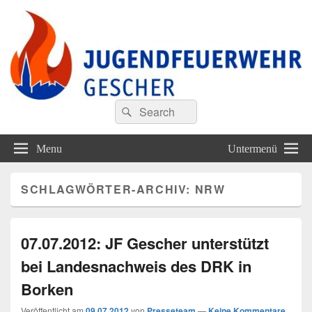
Jugendfeuerwehr Gescher
Finde Deine Stärken – Mit Uns
Search
Suche
for:
Menu
Untermenü
SCHLAGWÖRTER-ARCHIV:
NRW
07.07.2012: JF Gescher unterstützt
bei Landesnachweis des DRK in
Borken
Veröffentlicht am
09.07.2012
von
Presseteam
—
Keine Kommentare