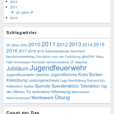
2012
2011
20 Jahre JF
2010
Schlagwörter
2011
2013
2010
2012
2015
2014
25 Jahre
2009
2016
2017
2018
2019
Adventskalender
Berlinfahrt
gescher
berufsfeuerwehrtag
Haus
Dienstplan
Fortbildung
erste Hilfe
Hall
Hochzeit
JF Gescher
Hochwasser
Jahresrueckblick
Jugendfeuerwehr
Jubiläum
Kreis Borken
Jugendflamme
Jugendfeuerwehr Gescher
Kreisübung
Leistungsnachweis
Logo
Nachtübung
Naturschutz
Spende
Spendenaktion
Tafelaktion
Tag
Spalier
Pättkesfahrt
der offenen Tür
technische Hilfeleistung
Weihnachten
Übung
Wettbewerb
Weihnachtsmarkt
Count per Day