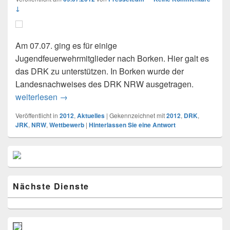
↓
Am 07.07. ging es für einige
Jugendfeuerwehrmitglieder nach Borken. Hier galt es
das DRK zu unterstützen. In Borken wurde der
Landesnachweises des DRK NRW ausgetragen.
weiterlesen
07.07.2012: JF Gescher unterstützt bei Land
→
Veröffentlicht in
2012
,
Aktuelles
|
Gekennzeichnet mit
2012
,
DRK
,
JRK
,
NRW
,
Wettbewerb
|
Hinterlassen Sie eine Antwort
Primärer
Seitenleisten
Widget-
Bereich
Nächste Dienste