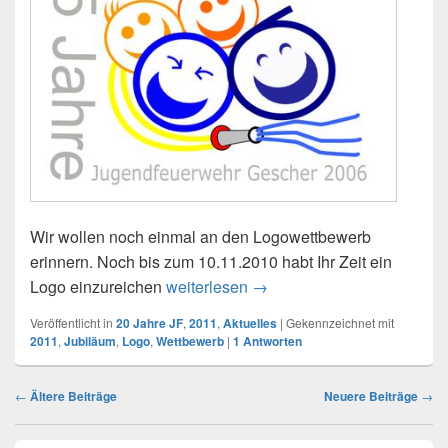
Wir wollen noch einmal an den Logowettbewerb
erinnern. Noch bis zum 10.11.2010 habt Ihr Zeit ein
Logo einzureichen
weiterlesen
Logowettbewerb läuft noch 
→
Veröffentlicht in
20 Jahre JF
,
2011
,
Aktuelles
|
Gekennzeichnet mit
2011
,
Jubiläum
,
Logo
,
Wettbewerb
|
1
Antworten
Beitragsnavigation
←
Ältere Beiträge
Neuere Beiträge
→