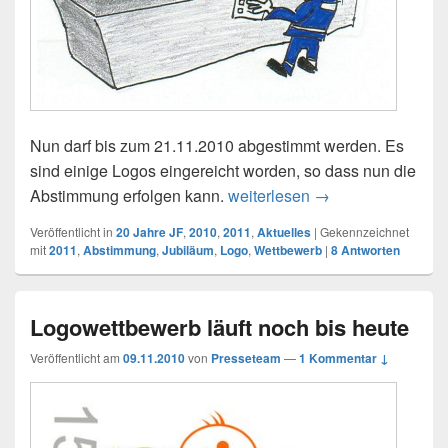
Nun darf bis zum 21.11.2010 abgestimmt werden. Es
sind einige Logos eingereicht worden, so dass nun die
Abstimmung erfolgen kann.
weiterlesen
Abstimmung über d
→
Veröffentlicht in
20 Jahre JF
,
2010
,
2011
,
Aktuelles
|
Gekennzeichnet
mit
2011
,
Abstimmung
,
Jubiläum
,
Logo
,
Wettbewerb
|
8
Antworten
Logowettbewerb läuft noch bis heute
Veröffentlicht am
09.11.2010
von
Presseteam
—
1 Kommentar ↓