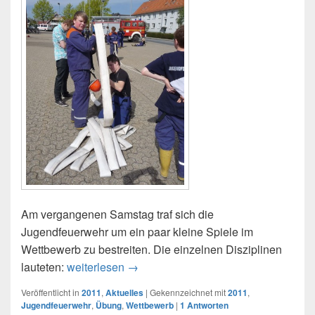
Am vergangenen Samstag traf sich die
Jugendfeuerwehr um ein paar kleine Spiele im
Wettbewerb zu bestreiten. Die einzelnen Disziplinen
lauteten:
weiterlesen
09.04.2011: JF-Dienst
→
Veröffentlicht in
2011
,
Aktuelles
|
Gekennzeichnet mit
2011
,
Jugendfeuerwehr
,
Übung
,
Wettbewerb
|
1
Antworten