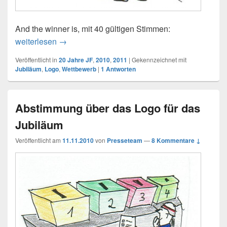
And the winner is, mit 40 gültigen Stimmen:
weiterlesen
22.11.2010: Gewinner des Logowettbewerbs ste
→
Veröffentlicht in
20 Jahre JF
,
2010
,
2011
|
Gekennzeichnet mit
Jubiläum
,
Logo
,
Wettbewerb
|
1
Antworten
Abstimmung über das Logo für das
Jubiläum
Veröffentlicht am
11.11.2010
von
Presseteam
—
8 Kommentare ↓