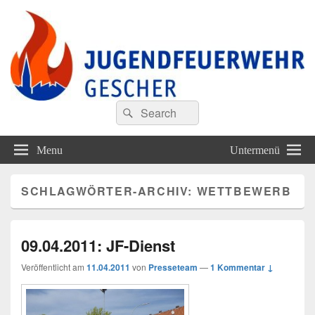
Jugendfeuerwehr Gescher
Finde Deine Stärken – Mit Uns
Search
Suche
for:
Menu
Untermenü
SCHLAGWÖRTER-ARCHIV:
WETTBEWERB
09.04.2011: JF-Dienst
Veröffentlicht am
11.04.2011
von
Presseteam
—
1 Kommentar ↓